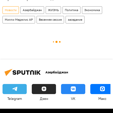
Новости
Азербайджан
ЖИЗНЬ
Политика
Экономика
Милли Меджлис АР
Весенняя сессия
заседание
Азербайджан
Telegram
Дзен
VK
Макс