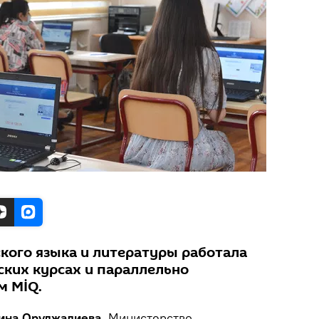
кого языка и литературы работала
ских курсах и параллельно
м MİQ.
арина Оруджалиева.
Министерство