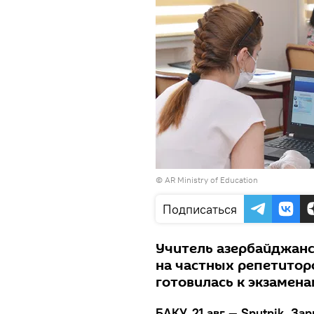
© AR Ministry of Education
Подписаться
Учитель азербайджанс
на частных репетитор
готовилась к экзамена
БАКУ, 21 авг — Sputnik, З