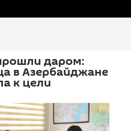
прошли даром:
ца в Азербайджане
ла к цели