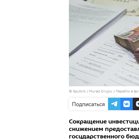
©
Sputnik / Murad Orujov
/
Перейти в фо
Подписаться
Сокращение инвестици
снижением предоставл
государственного бюд