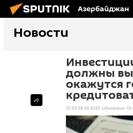
Азербайджан
Новости
Инвестици
должны выр
окажутся 
кредитова
22:03 28.06.2020
(обновлено:
13: