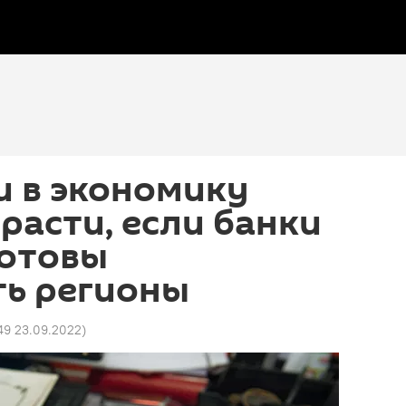
и в экономику
асти, если банки
готовы
ть регионы
49 23.09.2022
)