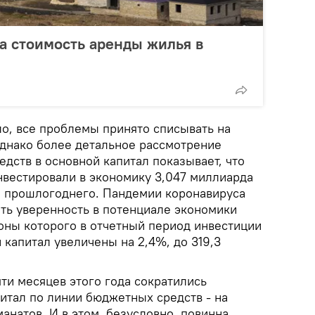
а стоимость аренды жилья в
ло, все проблемы принято списывать на
днако более детальное рассмотрение
дств в основной капитал показывает, что
нвестировали в экономику 3,047 миллиарда
е прошлогоднего. Пандемии коронавируса
ать уверенность в потенциале экономики
роны которого в отчетный период инвестиции
 капитал увеличены на 2,4%, до 319,3
яти месяцев этого года сократились
итал по линии бюджетных средств - на
манатов. И в этом, безусловно, повинна