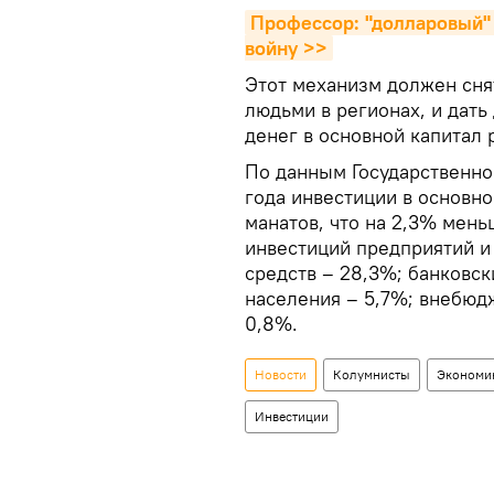
Профессор: "долларовый" 
войну >>
Этот механизм должен сня
людьми в регионах, и дат
денег в основной капитал 
По данным Государственног
года инвестиции в основно
манатов, что на 2,3% мень
инвестиций предприятий 
средств – 28,3%; банковск
населения – 5,7%; внебюдж
0,8%.
Новости
Колумнисты
Экономи
Инвестиции