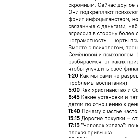
скромным. Сейчас другое в
Они подкрепляют психолог
фонит инфоцыганством, но 
связанные с деньгами, неб
агрессия в сторону более
неграмотность — черты пс
Вместе с психологом, тре
Семёновой и психологом,
разбираемся, от каких при
чтобы улучшить своё фина
1:20
Как мы сами не разреш
проблемы воспитания)
5:00
Как христианство и С
8:45
Какие установки и па
детям по отношению к ден
11:40
Почему счастье часто
15:15
Дорогие покупки — сту
17:15
"Человек-халява": поч
плохая привычка