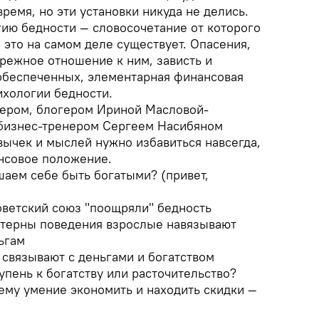
ремя, но эти установки никуда не делись.
ию бедности — словосочетание от которого
это на самом деле существует. Опасения,
режное отношение к ним, зависть и
 обеспеченных, элементарная финансовая
ихологии бедности.
нером, блогером Ириной Масловой-
 бизнес-тренером Сергеем Насибяном
вычек и мыслей нужно избавиться навсегда,
нсовое положение.
аем себе быть богатыми? (привет,
оветский союз "поощряли" бедность
ттерны поведения взрослые навязывают
ьгам
 связывают с деньгами и богатством
пень к богатству или расточительство?
ему умение экономить и находить скидки —