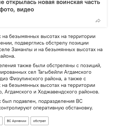
е открылась новая воинская часть
фото, видео
 на безымянных высотах на территории
ении, подверглись обстрелу позиции
селе Заманлы и на безымянных высотах на
айона.
ления также были обстреляны с позиций,
ированных сел Тагыбейли Агдамского
адиз Физулинского района, а также с
 на безымянных высотах на территории
о, Агдамского и Ходжавендского районов.
 был подавлен, подразделения ВС
онтролируют оперативную обстановку.
ВС Армении
обстрел