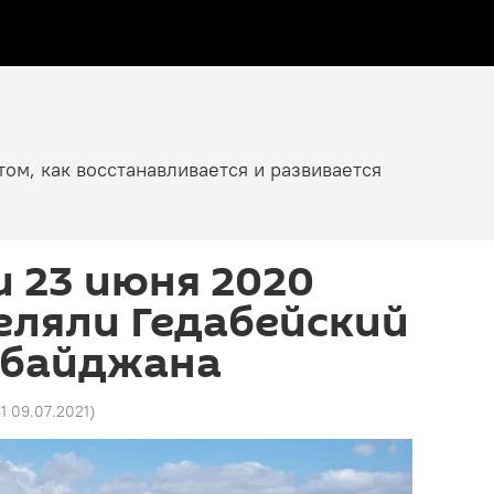
том, как восстанавливается и развивается
 23 июня 2020
еляли Гедабейский
рбайджана
41 09.07.2021
)