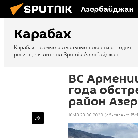
Азербайджан
Карабах
Карабах - самые актуальные новости сегодня о 
регион, читайте на Sputnik Азербайджан
ВС Армении
года обстр
район Азе
10:43 23.06.2020
(обновлено:
15: