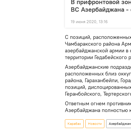
В прифронтовой зон
ВС Азербайджана - 
19 июня 2020, 13:16
С позиций, расположенных
Чамбаракского района Арм
азербайджанской армии в 
территории Гедабейского р
Азербайджанские подразде
расположенных близ оккуп
района, Гараханбейли, Гор
позиций, дислоцированных
Геранбойского, Тертерског
Ответным огнем противник
Азербайджана полностью к
Карабах
Новости
Азербайджан