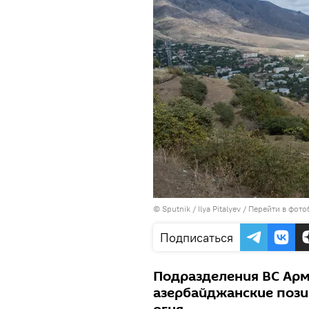
© Sputnik / Ilya Pitalyev
/
Перейти в фото
Подписаться
Подразделения ВС Ар
азербайджанские поз