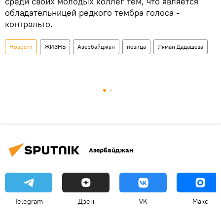
среди своих молодых коллег тем, что является
обладательницей редкого тембра голоса -
контральто.
Новости
ЖИЗНЬ
Азербайджан
певица
Ляман Дадашева
Азербайджан
Telegram
Дзен
VK
Макс