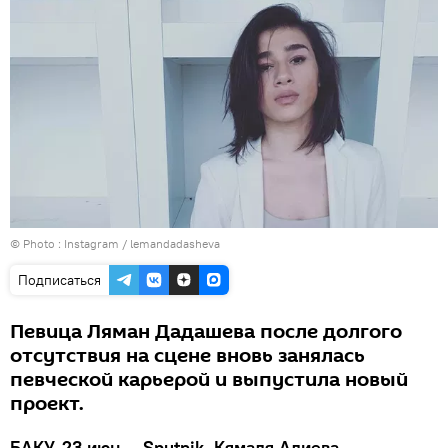
© Photo :
Instagram / lemandadasheva
Подписаться
Певица Ляман Дадашева после долгого
отсутствия на сцене вновь занялась
певческой карьерой и выпустила новый
проект.
БАКУ, 23 июн — Sputnik, Кямаля Алиева.