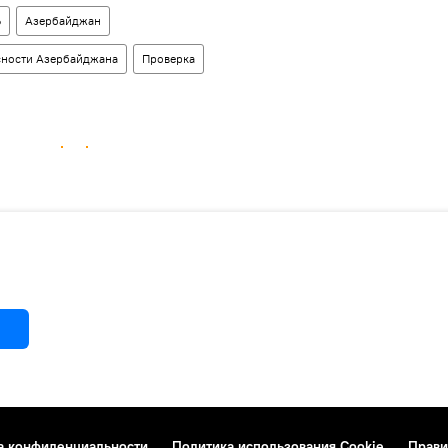
Ь
Азербайджан
сности Азербайджана
Проверка
а конфиденциальности
Политика использования Cookie
Прави