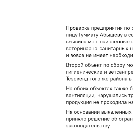
Проверка предприятия по 
лицу Гуммату Абышеву в с
выявила многочисленные н
ветеринарно-санитарных н
и вовсе не имеет необход
Второй объект по сбору м
гигиенические и ветсанпр
Тезекенд того же района в
На обоих объектах также 
вентиляции, нарушались тр
продукция не проходила н
На основании выявленных
приняло решение об огран
законодательству.