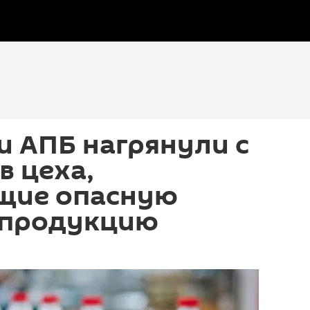
 АПБ нагрянули с
в цеха,
щие опасную
 продукцию