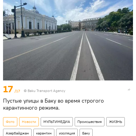
17
/17
© Baku Transport Agency
Пустые улицы в Баку во время строгого
карантинного режима.
Фото
Новости
МУЛЬТИМЕДИА
Происшествия
ЖИЗНЬ
Азербайджан
карантин
изоляция
Баку