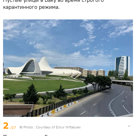
карантинного режима.
2
/17
© Photo : Courtesy of Elnur Niftaliyev