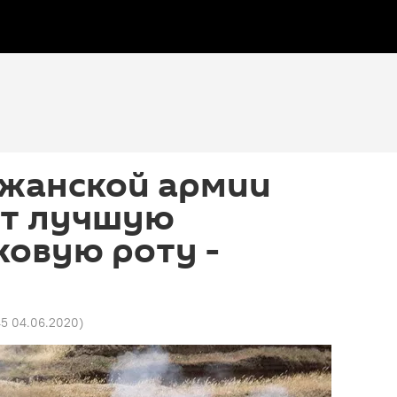
джанской армии
т лучшую
овую роту -
45 04.06.2020
)