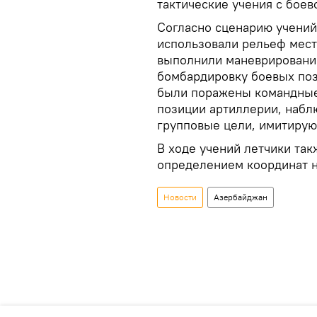
тактические учения с боев
Согласно сценарию учений
использовали рельеф мест
выполнили маневрирование
бомбардировку боевых поз
были поражены командные
позиции артиллерии, набл
групповые цели, имитирую
В ходе учений летчики та
определением координат н
Новости
Азербайджан