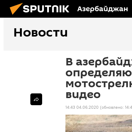
Азербайджан
Новости
В азербай
определяю
мотострелк
видео
14:43 04.06.2020
(обновлено:
14: