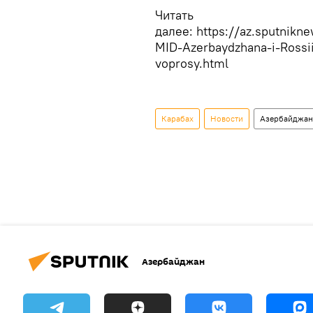
Читать
далее: https://az.sputnik
MID-Azerbaydzhana-i-Rossii
voprosy.html
Карабах
Новости
Азербайджан
Азербайджан