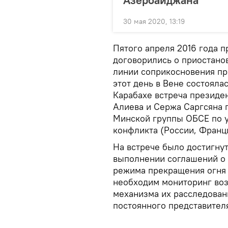
Азербайджана
30 мая 2020, 13:19
Пятого апреля 2016 года 
договорились о приостано
линии соприкосновения про
этот день в Вене состояла
Карабахе встреча президе
Алиева и Сержа Саргсяна 
Минской группы ОБСЕ по у
конфликта (России, Франц
На встрече было достигну
выполнении соглашений о 
режима прекращения огня (
необходим мониторинг во
механизма их расследован
постоянного представител