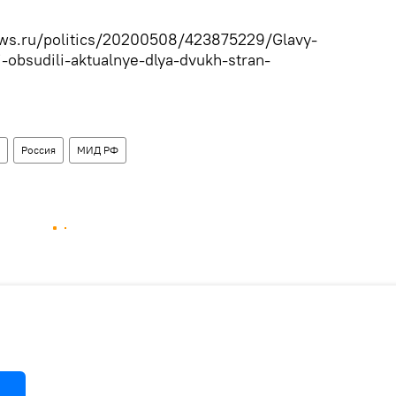
news.ru/politics/20200508/423875229/Glavy-
-obsudili-aktualnye-dlya-dvukh-stran-
Россия
МИД РФ