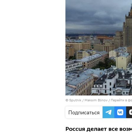
© Sputnik / Maksim Blinov
/
Перейти в ф
Подписаться
Россия делает все воз