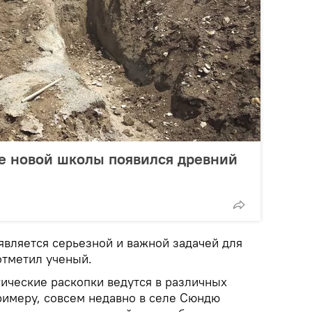
те новой школы появился древний
является серьезной и важной задачей для
отметил ученый.
гические раскопки ведутся в различных
римеру, совсем недавно в селе Сюндю