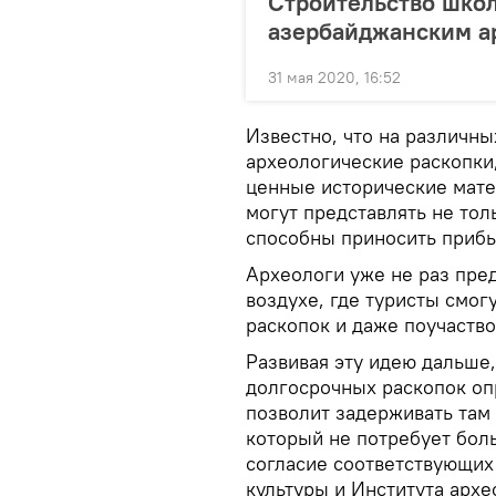
Строительство шко
азербайджанским а
31 мая 2020, 16:52
Известно, что на различн
археологические раскопки
ценные исторические мате
могут представлять не тол
способны приносить прибы
Археологи уже не раз пре
воздухе, где туристы смог
раскопок и даже поучаствов
Развивая эту идею дальше,
долгосрочных раскопок оп
позволит задерживать там 
который не потребует боль
согласие соответствующих 
культуры и Института архе