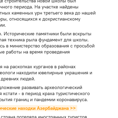
де строительства новой школы был
чного периода. На участке найдены
атных каменных урн третьего века до нашей
эры, относящихся к дохристианскому
ии.
. Исторические памятники были вскрыты
елая техника рыла фундамент для школы.
ь в министерство образования с просьбой
ые работы на время проведения
 на раскопках курганов в районах
рхеологи находили ювелирные украшения и
 древних людей.
едложение развивать археологический
я кстати - в период краха туристического
крытия границ и пандемии коронавируса.
ические находки Азербайджана >>
 страна потеряла иностранных туристов,