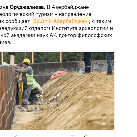
рина Оруджалиева.
В Азербайджане
еологический туризм - направление
ак сообщает
Sputnik Азербайджан
, с таким
аведующий отделом Института археологии и
ной академии наук АР, доктор философских
лиев.