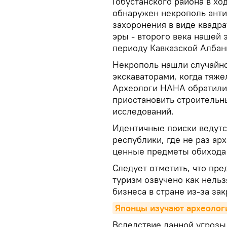
Гобустанского района в хо
обнаружен некрополь анти
захоронения в виде квадр
эры - второго века нашей 
периоду Кавказской Албан
Некрополь нашли случайно
экскаваторами, когда тяж
Археологи НАНА обратилис
приостановить строительн
исследований.
Идентичные поиски ведутся
республики, где не раз а
ценные предметы обихода
Следует отметить, что пр
туризм озвучено как нельз
бизнеса в стране из-за за
Японцы изучают археолог
Вследствие данной угрозы