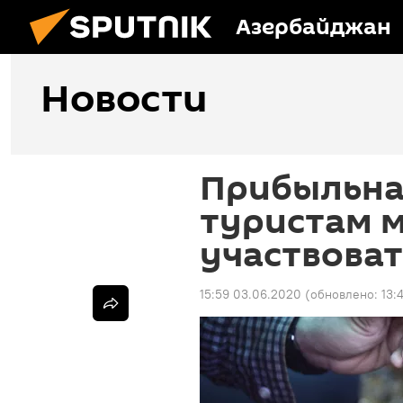
Азербайджан
Новости
Прибыльна
туристам 
участвоват
15:59 03.06.2020
(обновлено:
13: