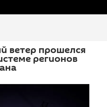
й ветер прошелся
истеме регионов
ана