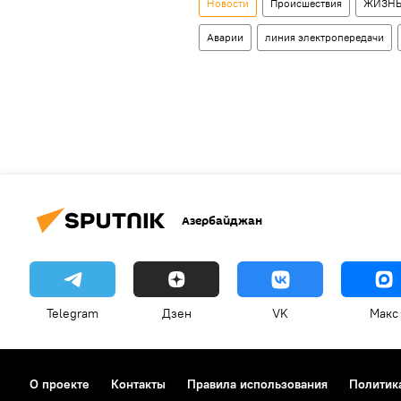
Новости
Происшествия
ЖИЗН
Аварии
линия электропередачи
Азербайджан
Telegram
Дзен
VK
Макс
О проекте
Контакты
Правила использования
Политик