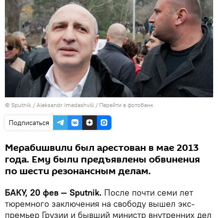
© Sputnik / Aleksandr Imedashvili
/
Перейти в фотобанк
Подписаться
Мерабишвили был арестован в мае 2013
года. Ему были предъявлены обвинения
по шести резонансным делам.
БАКУ, 20 фев — Sputnik.
После почти семи лет
тюремного заключения на свободу вышел экс-
премьер Грузии и бывший министр внутренних дел