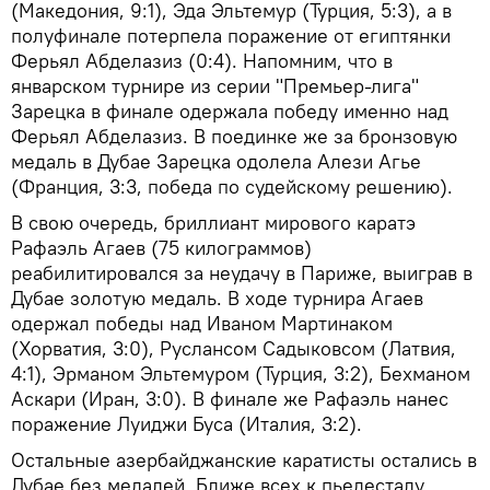
(Македония, 9:1), Эда Эльтемур (Турция, 5:3), а в
полуфинале потерпела поражение от египтянки
Ферьял Абделазиз (0:4). Напомним, что в
январском турнире из серии "Премьер-лига"
Зарецка в финале одержала победу именно над
Ферьял Абделазиз. В поединке же за бронзовую
медаль в Дубае Зарецка одолела Алези Агье
(Франция, 3:3, победа по судейскому решению).
В свою очередь, бриллиант мирового каратэ
Рафаэль Агаев (75 килограммов)
реабилитировался за неудачу в Париже, выиграв в
Дубае золотую медаль. В ходе турнира Агаев
одержал победы над Иваном Мартинаком
(Хорватия, 3:0), Руслансом Садыковсом (Латвия,
4:1), Эрманом Эльтемуром (Турция, 3:2), Бехманом
Аскари (Иран, 3:0). В финале же Рафаэль нанес
поражение Луиджи Буса (Италия, 3:2).
Остальные азербайджанские каратисты остались в
Дубае без медалей. Ближе всех к пьедесталу