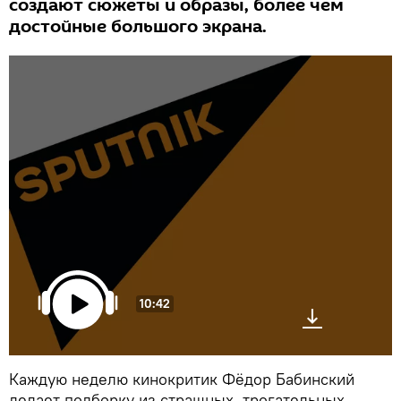
создают сюжеты и образы, более чем
достойные большого экрана.
10:42
Каждую неделю кинокритик Фёдор Бабинский
делает подборку из страшных, трогательных,