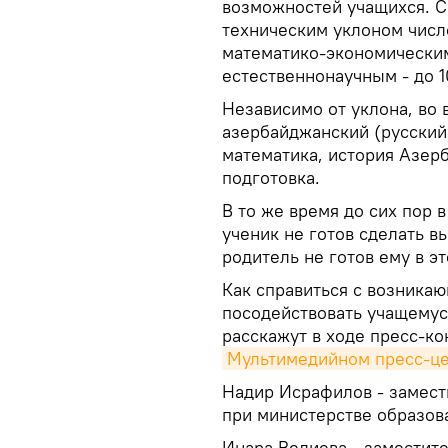
возможностей учащихся. С
техническим уклоном числ
математико-экономическим
естественнонаучным - до 1
Независимо от уклона, во 
азербайджанский (русский)
математика, история Азер
подготовка.
В то же время до сих пор в
ученик не готов сделать в
родитель не готов ему в э
Как справиться с возника
посодействовать учащемус
расскажут в ходе пресс-ко
Мультимедийном пресс-це
Надир Исрафилов - замест
при министерстве образов
Инара Велиева - заместит