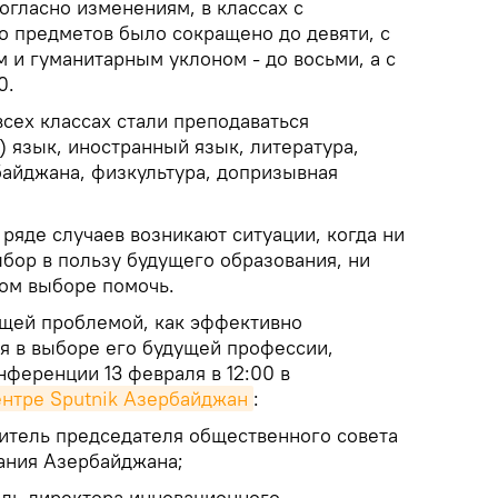
огласно изменениям, в классах с
о предметов было сокращено до девяти, с
 и гуманитарным уклоном - до восьми, а с
0.
всех классах стали преподаваться
 язык, иностранный язык, литература,
байджана, физкультура, допризывная
 ряде случаев возникают ситуации, когда ни
ыбор в пользу будущего образования, ни
том выборе помочь.
ющей проблемой, как эффективно
я в выборе его будущей профессии,
нференции 13 февраля в 12:00 в
нтре Sputnik Азербайджан
:
итель председателя общественного совета
ания Азербайджана;
ель директора инновационного