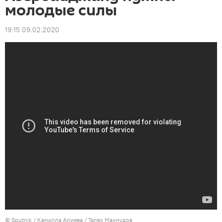
молодые силы
19:15 09.02.2020
©
Sputnik / Камилла Алиева
/ Талех Махмудов