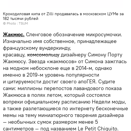
Крокодиловая кипа от Zilli продавалась в московском ЦУМе за
182 тысячи рублей
© Photo : TSUM
Жакмюс.
Сленговое обозначение микросумочки.
Изначально имя собственное, принадлежащее
французскому вундеркинду,
красавцу,
комсомольцу
дизайнеру Симону Порту
Жакмюсу. Звезда «жакмюсов» от Симона зажглась
на модном небосклоне еще в 2014-м, однако
именно в 2019-м уровень популярности
и цитируемости достиг своего апоГЕЯ. Судите
сами: миллионы перепостов лавандового показа
Жакмюса в полях летом, который состоялся
вопреки официальному расписанию Недели моды,
а также разлетающиеся по интернету бесконечные
мемы на тему миниатюрного творения дизайнера
— необычных сумок размером менее 5
сантиметров — под названием Le Petit Chiquito.