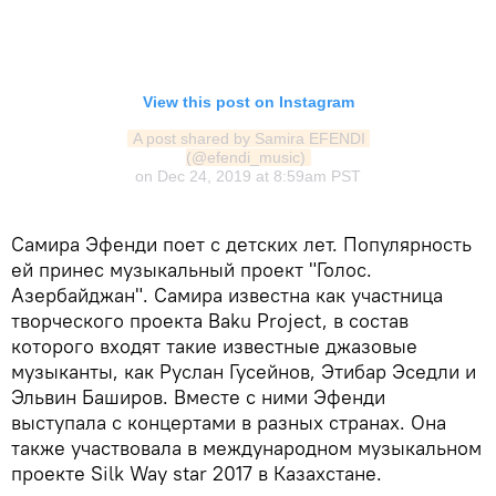
View this post on Instagram
A post shared by Samira EFENDI 
(@efendi_music)
on
Dec 24, 2019 at 8:59am PST
Самира Эфенди поет с детских лет. Популярность
ей принес музыкальный проект "Голос.
Азербайджан". Самира известна как участница
творческого проекта Baku Project, в состав
которого входят такие известные джазовые
музыканты, как Руслан Гусейнов, Этибар Эседли и
Эльвин Баширов. Вместе с ними Эфенди
выступала с концертами в разных странах. Она
также участвовала в международном музыкальном
проекте Silk Way star 2017 в Казахстане.