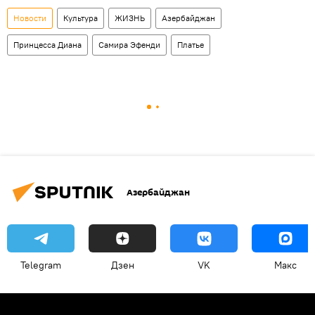
Новости
Культура
ЖИЗНЬ
Азербайджан
Принцесса Диана
Самира Эфенди
Платье
Азербайджан
Telegram
Дзен
VK
Макс