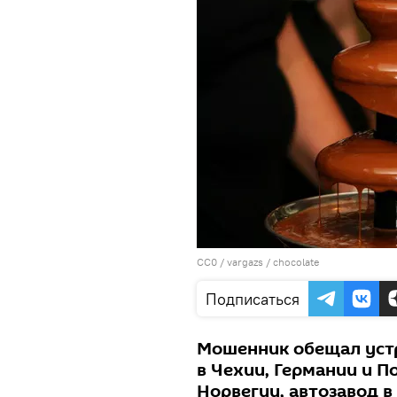
CC0
/
vargazs
/
chocolate
Подписаться
Мошенник обещал уст
в Чехии, Германии и П
Норвегии, автозавод в