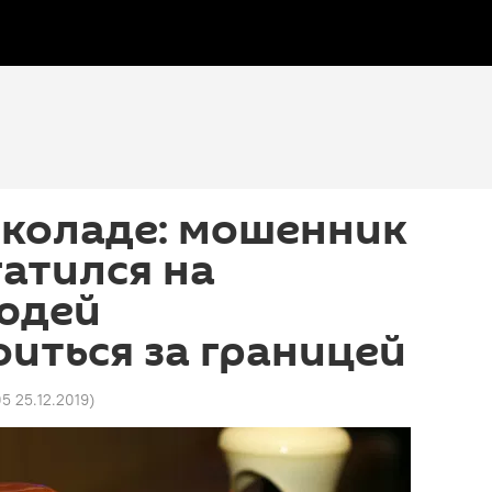
околаде: мошенник
гатился на
юдей
иться за границей
5 25.12.2019
)