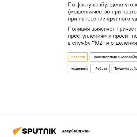
По факту возбуждено уголо
(мошенничество при повто
при нанесении крупного у
Полиция выясняет причаст
преступлениям и просит по
в службу "102" и отделени
Новости
Происшествия в Азербай
мошенник
Работа
Трудоустрой
Азербайджан