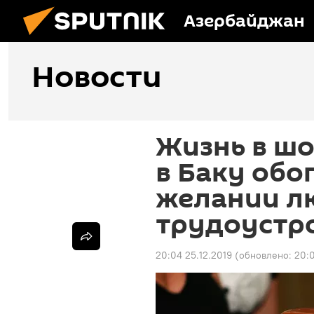
Азербайджан
Новости
Жизнь в ш
в Баку обо
желании л
трудоустро
20:04 25.12.2019
(обновлено:
20:0