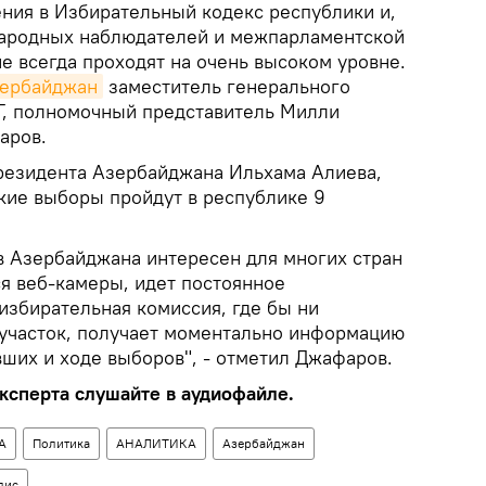
ния в Избирательный кодекс республики и,
ародных наблюдателей и межпарламентской
е всегда проходят на очень высоком уровне.
зербайджан
заместитель генерального
Г, полномочный представитель Милли
аров.
резидента Азербайджана Ильхама Алиева,
ие выборы пройдут в республике 9
 Азербайджана интересен для многих стран
ся веб-камеры, идет постоянное
избирательная комиссия, где бы ни
участок, получает моментально информацию
вших и ходе выборов", - отметил Джафаров.
сперта слушайте в аудиофайле.
А
Политика
АНАЛИТИКА
Азербайджан
лис