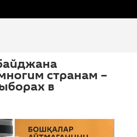
байджана
многим странам –
выборах в