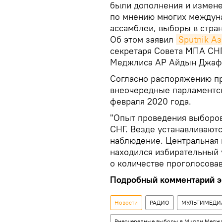
были дополнения и измене
по мнению многих междун
ассамблеи, выборы в стран
Об этом заявил
Sputnik А
секретаря Совета МПА СН
Меджлиса АР Айдын Джаф
Согласно распоряжению п
внеочередные парламентск
февраля 2020 года.
"Опыт проведения выборов
СНГ. Везде устанавливают
наблюдение. Центральная 
находился избирательный 
о количестве проголосова
Подробный комментарий эк
Новости
РАДИО
МУЛЬТИМЕДИ
Внеочередные выборы в Милли Медж