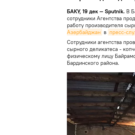
БАКУ, 19 дек — Sputnik.
В Б
сотрудники Агентства про
работу производителя сыр
Азербайджан
в
пресс-сл
Сотрудники агентства про
сырного деликатеса - коп
физическому лицу Байрамо
Бардинского района.