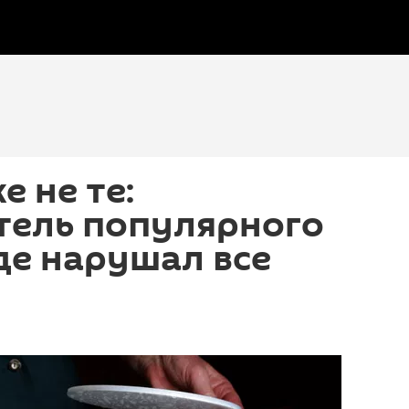
е не те:
тель популярного
де нарушал все