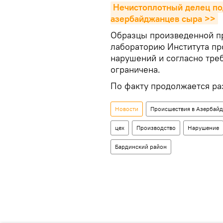
Нечистоплотный делец под
азербайджанцев сыра >>
Образцы произведенной пр
лабораторию Института пр
нарушений и согласно тре
ограничена.
По факту продолжается ра
Новости
Происшествия в Азербай
цех
Производство
Нарушение
Бардинский район