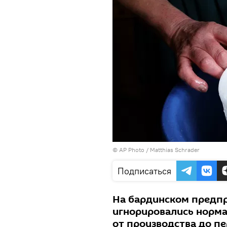
© AP Photo / Matthias Schrader
Подписаться
На бардинском предпр
игнорировались норма
от производства до пе