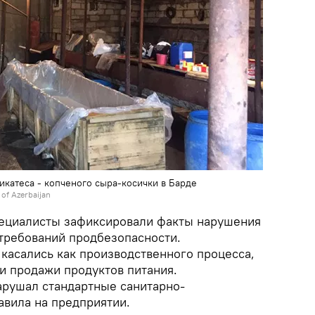
икатеса - копченого сыра-косички в Барде
 of Azerbaijan
пециалисты зафиксировали факты нарушения
требований продбезопасности.
касались как производственного процесса,
 и продажи продуктов питания.
рушал стандартные санитарно-
авила на предприятии.