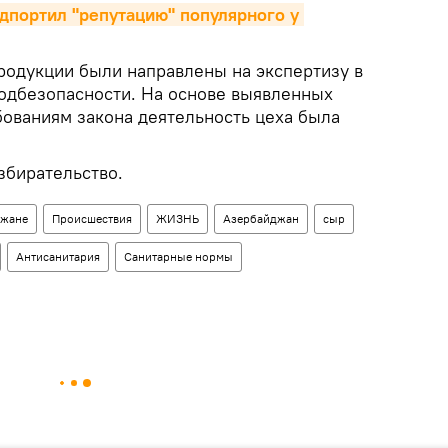
портил "репутацию" популярного у 
одукции были направлены на экспертизу в
одбезопасности. На основе выявленных
бованиям закона деятельность цеха была
збирательство.
джане
Происшествия
ЖИЗНЬ
Азербайджан
сыр
Антисанитария
Санитарные нормы