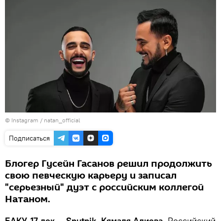
©
Instagram / natan_official
Подписаться
Блогер Гусейн Гасанов решил продолжить
свою певческую карьеру и записал
"серьезный" дуэт с российским коллегой
Натаном.
БАКУ, 17 дек — Sputnik, Кямаля Алиева.
Российский