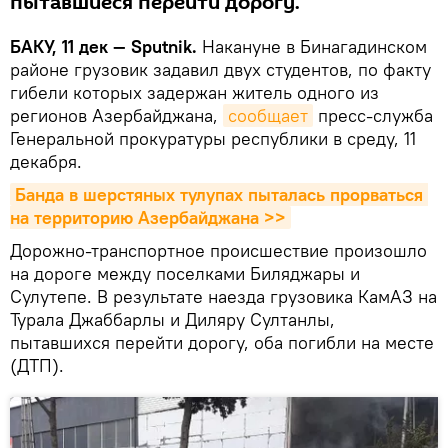
пытавшиеся перейти дорогу.
БАКУ, 11 дек — Sputnik.
Накануне в Бинагадинском
районе грузовик задавил двух студентов, по факту
гибели которых задержан житель одного из
регионов Азербайджана,
сообщает
пресс-служба
Генеральной прокуратуры республики в среду, 11
декабря.
Банда в шерстяных тулупах пыталась прорваться 
на территорию Азербайджана >>
Дорожно-транспортное происшествие произошло
на дороге между поселками Биляджары и
Сулутепе. В результате наезда грузовика КамАЗ на
Турала Джаббарлы и Диляру Султанлы,
пытавшихся перейти дорогу, оба погибли на месте
(ДТП).