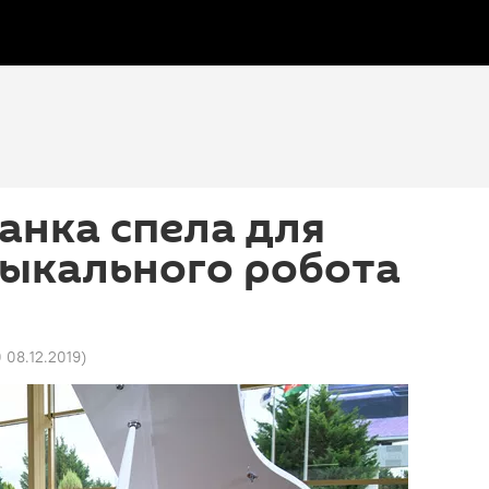
анка спела для
зыкального робота
0 08.12.2019
)