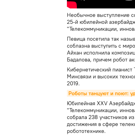
Необычное выступление со
25-й юбилейной азербайд
"Телекоммуникации, иннова
Певица посетила так назы
соблазна выступить с миро
Айхан исполнила композиц
Бадалова, причем робот а
Кибернетический пианист T
Минсвязи и высоких технол
2019.
Роботы танцуют и поют: у
Юбилейная XXV Азербайдж
"Телекоммуникации, иннова
собрала 238 участников из
достижения в сфере телек
робототехнике.