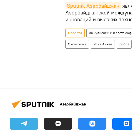
Sputnik Азербайджан
явл
Азербайджанской междуна
инноваций и высоких техно
Новости
За кулисами и в свете соф
Экономика
Ройа Айхан
робот
Азербайджан