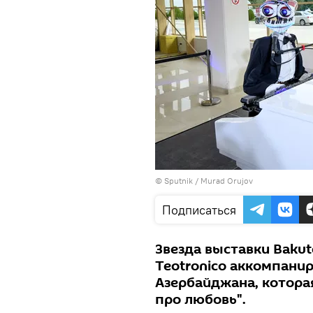
©
Sputnik / Murad Orujov
Подписаться
Звезда выставки Bakut
Teotronico аккомпани
Азербайджана, котора
про любовь".