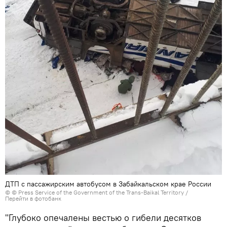
ДТП с пассажирским автобусом в Забайкальском крае России
© © Press Service of the Government of the Trans-Baikal Territory
/
Перейти в фотобанк
"Глубоко опечалены вестью о гибели десятков