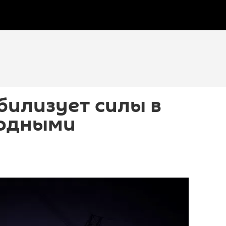
обилизует силы в
годными