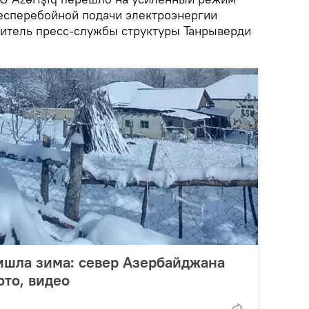
есперебойной подачи электроэнергии
дитель пресс-службы структуры Танрыверди
ишла зима: север Азербайджана
ото, видео