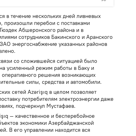
ся в течение нескольких дней ливневых
е, произошли перебои с поставками
 Гюздек Абшеронского района и в
илиями сотрудников Бакинского и Аранского
 ЗАО энергоснабжение указанных районов
влено.
 связи со сложившейся ситуацией было
на усиленный режим работы в Баку и
я оперативного решения возникающих
тельные силы, средства и автомобили.
ких сетей Azərişıq в целом позволяет
поставку потребителям электроэнергии даже
овиях, подчеркнул Мустафаев.
işıq — качественное и бесперебойное
бъектов экономики Азербайджанской
й. В его управлении находится вся