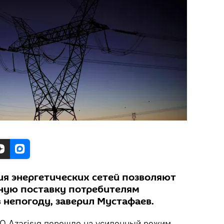
ия энергетических сетей позволяют
ную поставку потребителям
 непогоду, заверил Мустафаев.
 Azərişıq перешло на усиленный режим