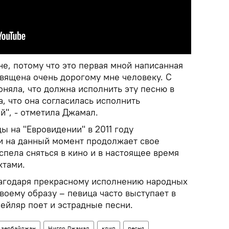
не, потому что это первая мной написанная
священа очень дорогому мне человеку. С
оняла, что должна исполнить эту песню в
а, что она согласилась исполнить
й", - отметила Джамал.
 на "Евровидении" в 2011 году
 и на данный момент продолжает свое
спела сняться в кино и в настоящее время
ктами.
агодаря прекрасному исполнению народных
своему образу – певица часто выступает в
ейляр поет и эстрадные песни.
Азербайджан
Нигяр Джамал
клип
песня