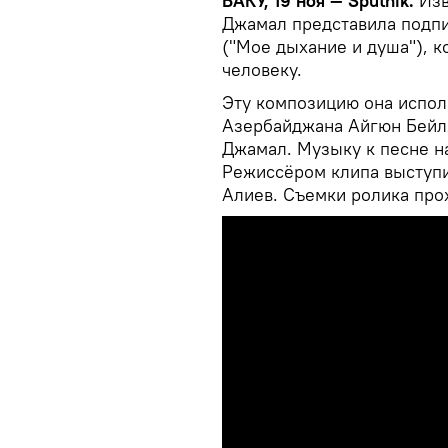
БАКУ, 19 ноя — Sputnik.
Изв
Джамал представила подпи
("Мое дыхание и душа"), 
человеку.
Эту композицию она испол
Азербайджана Айгюн Бейл
Джамал. Музыку к песне на
Режиссёром клипа выступи
Алиев. Съемки ролика прох