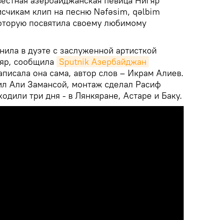
естная азербайджанская певица Нигяр
счикам клип на песню Nəfəsim, qəlbim
которую посвятила своему любимому
нила в дуэте с заслуженной артисткой
яр, сообщила
Sputnik Азербайджан
писала она сама, автор слов – Икрам Алиев.
л Али Замансой, монтаж сделал Расиф
одили три дня - в Лянкяране, Астаре и Баку.