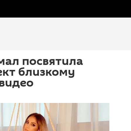
мал посвятила
ект близкому
 видео