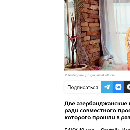
©
Instagram / nigarjamal.official
Подписаться
Две азербайджанские
ради совместного прое
которого прошли в ра