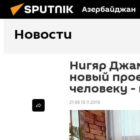
Азербайджан
Новости
Нигяр Джа
новый про
человеку -
21:48 19.11.2019