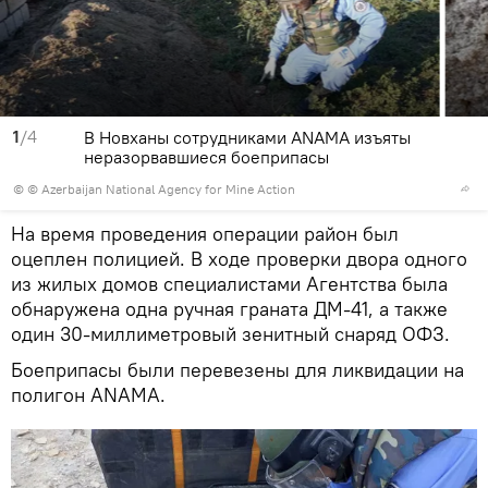
1
/4
В Новханы сотрудниками ANAMA изъяты
неразорвавшиеся боеприпасы
© © Azerbaijan National Agency for Mine Action
На время проведения операции район был
оцеплен полицией. В ходе проверки двора одного
из жилых домов специалистами Агентства была
обнаружена одна ручная граната ДМ-41, а также
один 30-миллиметровый зенитный снаряд ОФЗ.
Боеприпасы были перевезены для ликвидации на
полигон ANAMA.