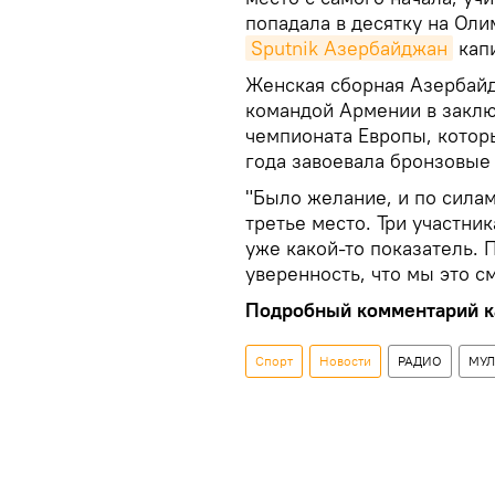
попадала в десятку на Оли
Sputnik Азербайджан
кап
Женская сборная Азербай
командой Армении в заклю
чемпионата Европы, которы
года завоевала бронзовые
"Было желание, и по силам
третье место. Три участни
уже какой-то показатель.
уверенность, что мы это с
Подробный комментарий ка
Спорт
Новости
РАДИО
МУЛ