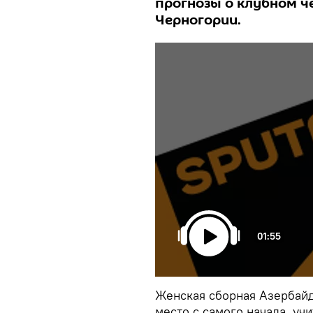
прогнозы о клубном ч
Черногории.
01:55
Женская сборная Азербайд
место с самого начала, учи