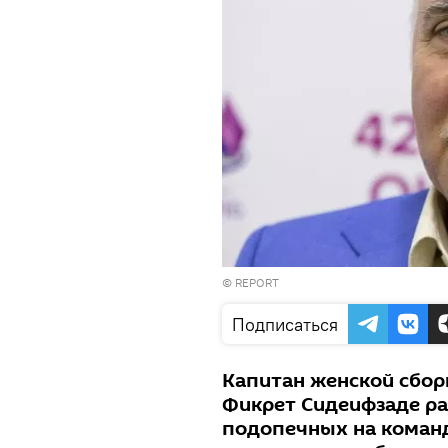
©
REPORT
Подписаться
Капитан женской сбо
Фикрет Сидеифзаде ра
подопечных на коман