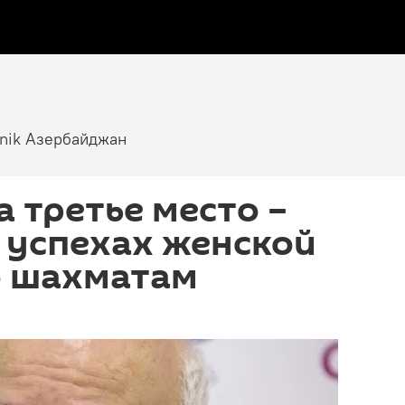
tnik Азербайджан
а третье место –
 успехах женской
о шахматам