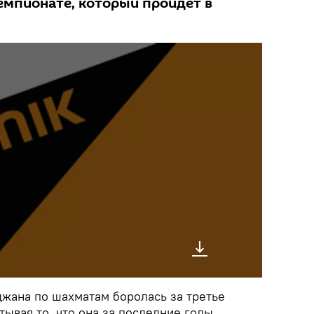
емпионате, который пройдет в
жана по шахматам боролась за третье
тывая то, что она за последние годы