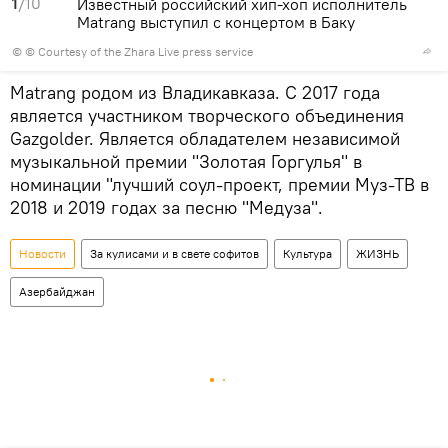
1
/10
Известный российский хип-хоп исполнитель
Matrang выступил с концертом в Баку
© © Сourtesy of the Zhara Live press service
Matrang родом из Владикавказа. С 2017 года
является участником творческого объединения
Gazgolder. Является обладателем независимой
музыкальной премии "Золотая Горгулья" в
номинации "лучший соул-проект, премии Муз-ТВ в
2018 и 2019 годах за песню "Медуза".
Новости
За кулисами и в свете софитов
Культура
ЖИЗНЬ
Азербайджан