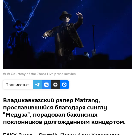
© © Сourtesy of the Zhara Live press service
Подписаться
Владикавказский рэпер Matrang,
прославившийся благодаря синглу
"Медуза", порадовал бакинских
поклонников долгожданным концертом.