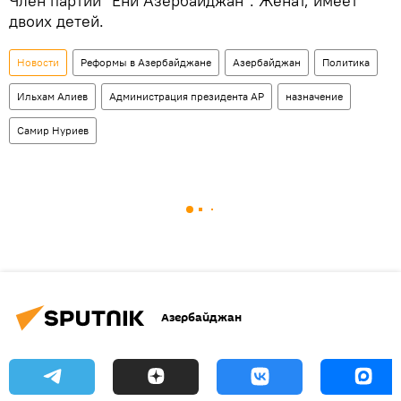
Член партии "Ени Азербайджан". Женат, имеет
двоих детей.
Новости
Реформы в Азербайджане
Азербайджан
Политика
Ильхам Алиев
Администрация президента АР
назначение
Самир Нуриев
Азербайджан