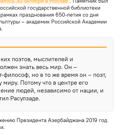
оялось 30 октября в Москве
. Памятник был
российской государственной библиотеки
 рамках празднования 650-летия со дня
ульптуры – академик Российской Академии
.
иких поэтов, мыслителей и
олжен знать весь мир. Он –
философ, но в то же время он – поэт,
миру. Потому что в центре его
нение людей, независимо от нации, и
тил Расулзаде.
жению Президента Азербайджана 2019 год
и.