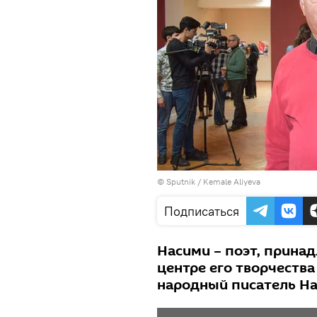
©
Sputnik / Kemale Aliyeva
Подписаться
Насими – поэт, прина
центре его творчеств
народный писатель На