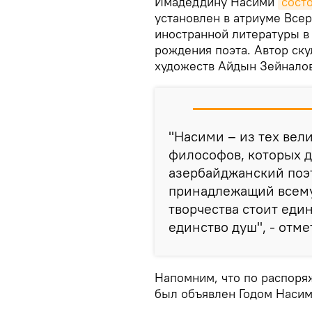
Имадеддину Насими
сост
установлен в атриуме Все
иностранной литературы в
рождения поэта. Автор ск
художеств Айдын Зейналов
"Насими – из тех вел
философов, которых д
азербайджанский поэт-
принадлежащий всему 
творчества стоит еди
единство душ", - отме
Напомним, что по распоря
был объявлен Годом Насим