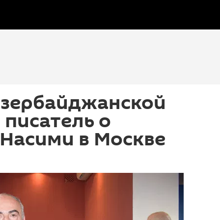
азербайджанской
 писатель о
Насими в Москве