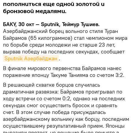
пополниться еще одной золотой и
бронзовой медалями.
БАКУ, 30 окт — Sputnik, Теймур Тушиев.
Азербайджанский борец вольного стиля Туран
Байрамов (65 килограммов) стал чемпионом мира
по борьбе среди молодежи не старше 23 лет,
вырвав победу на последних секундах, сообщает
Sputnik Азербайджан
.
В финале мирового первенства Байрамов нанес
поражение японцу Такуме Танияма со счетом 3:2.
В решающей схватке борцов случилась
драматичная развязка: Байрамов проигрывал по
ходу встречи со счетом 0:2, однако на последних
секундах смог осуществить бросок и сравнять
счет. В этом случае победа присуждалась
азербайджанскому вольнику как борцу, последним
осуществившему результативный прием. Японцы
выразили протест, но решение было принято в