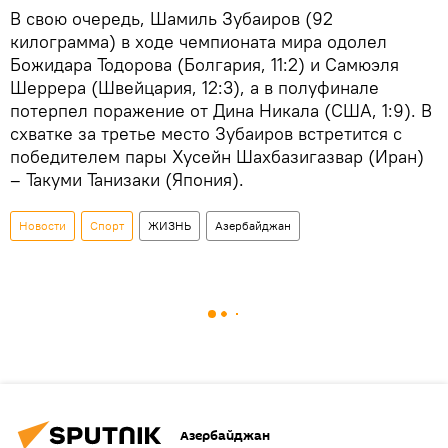
В свою очередь, Шамиль Зубаиров (92
килограмма) в ходе чемпионата мира одолел
Божидара Тодорова (Болгария, 11:2) и Самюэля
Шеррера (Швейцария, 12:3), а в полуфинале
потерпел поражение от Дина Никала (США, 1:9). В
схватке за третье место Зубаиров встретится с
победителем пары Хусейн Шахбазигазвар (Иран)
– Такуми Танизаки (Япония).
Новости
Спорт
ЖИЗНЬ
Азербайджан
Азербайджан