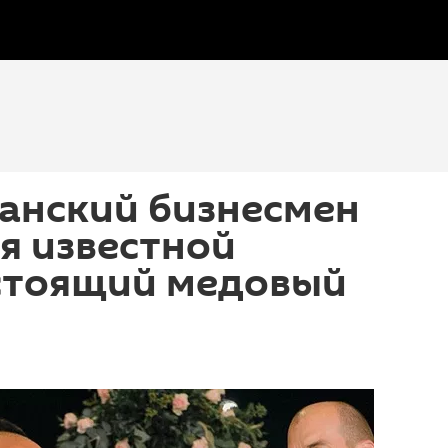
анский бизнесмен
я известной
стоящий медовый