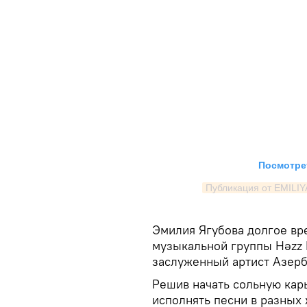
Посмотрет
Публикация от EMILIY
Эмилия Ягубова долгое вр
музыкальной группы Həzz 
заслуженный артист Азер
Решив начать сольную карь
исполнять песни в разных 