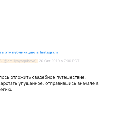
ь эту публикацию в Instagram
A (@emiliyayaqubova)
20 Окт 2019 в 7:00 PDT
лось отложить свадебное путешествие.
верстать упущенное, отправившись вначале в
вегию.