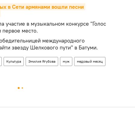
ых в Сети армянами вошли песни 
ла участие в музыкальном конкурсе "Голос
 первое место.
 победительницей международного
йти звезду Шелкового пути" в Батуми.
Культура
Эмилия Ягубова
муж
медовый месяц