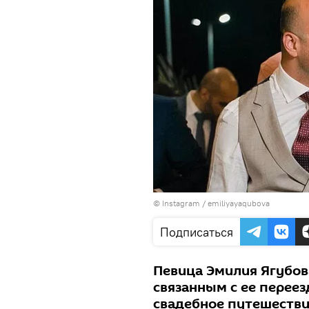
©
Instagram / emiliyayaqubova
Подписаться
Певица Эмилия Ягубов
связанным с ее переез
свадебное путешестви