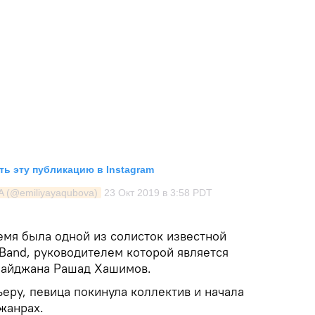
ь эту публикацию в Instagram
A (@emiliyayaqubova)
23 Окт 2019 в 3:58 PDT
емя была одной из солисток известной
Band, руководителем которой является
байджана Рашад Хашимов.
еру, певица покинула коллектив и начала
жанрах.