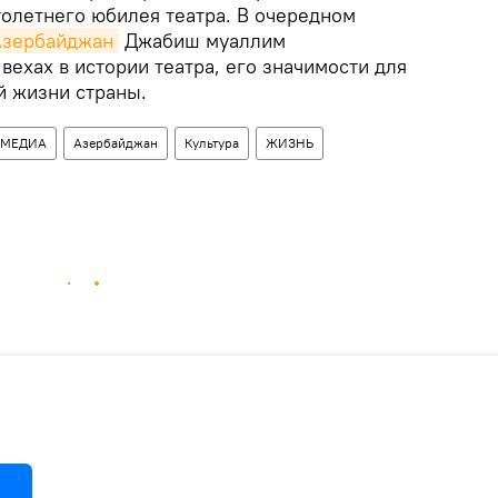
толетнего юбилея театра. В очередном
Азербайджан
Джабиш муаллим
вехах в истории театра, его значимости для
й жизни страны.
ИМЕДИА
Азербайджан
Культура
ЖИЗНЬ