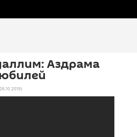
аллим: Аздрама
 юбилей
 26.10.2019
)