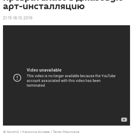
арт-инсталляцию
21:15 18.10.2019
©
Sputnik / Камилла Алиева
/ Талех Махмудов