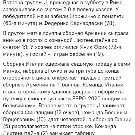
Встреча группы J, прошедшая в субботу в Риме,
завершилась со счетом 2:0 в пользу хозяев. У
победителей мячи забили Жоржиньо с пенальти
(63-я минута) и Федерико Бернардески (78).
В другом матче группы сборная Армении сыграла
вничью в гостях с командой Лихтенштейна со
счетом 1:1. У хозяев отличился Яник Фрик (72-я
минута), у гостей - Тигран Барсегян (19).
Сборная Италии одержала седьмую победу в семи
матчах, набрала 21 очко и за три тура до конца
отборочного цикла опережает идущую третьей
сборную Армении на 11 баллов. Команда Италии
стала второй, кому удалось досрочно оформить
путевку в финальную часть ЕВРО-2020 следом за
бельгийцами. Второе место в группе J занимает
сборная Финляндии (12 очков), команда Боснии и
Герцеговины (10) идет четвертой, а сборная Греции
(5) располагается на пятой строчке. Команда
Лихтенштейна (2) замыкает таблицу.