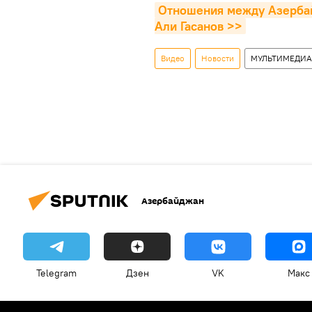
Отношения между Азербай
Али Гасанов >>
Видео
Новости
МУЛЬТИМЕДИА
Азербайджан
Telegram
Дзен
VK
Макс