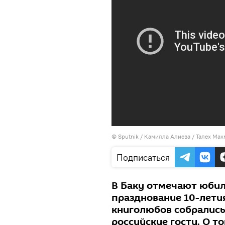
©
Sputnik / Камилла Алиева
/ Талех Мах
Подписаться
В Баку отмечают юбил
празднование 10-лет
книголюбов собрались 
российские гости. О то