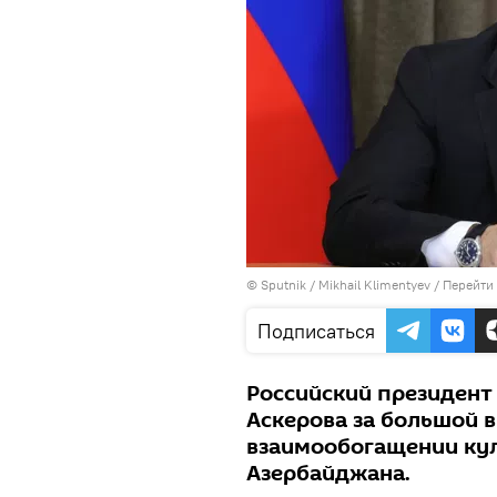
© Sputnik / Mikhail Klimentyev
/
Перейти
Подписаться
Российский президент
Аскерова за большой в
взаимообогащении кул
Азербайджана.