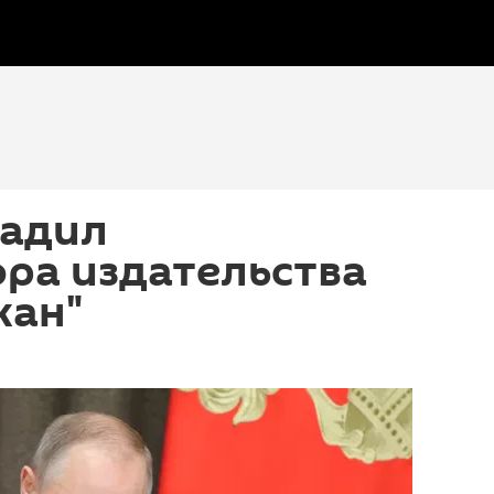
радил
ра издательства
жан"