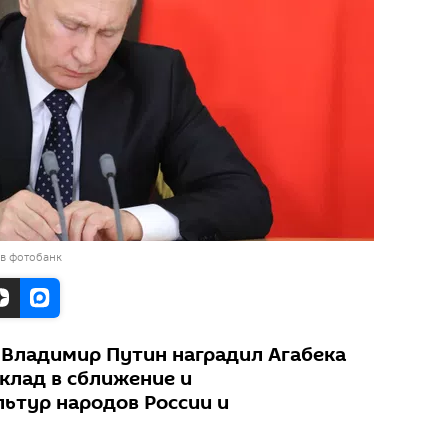
 в фотобанк
 Владимир Путин наградил Агабека
клад в сближение и
ьтур народов России и