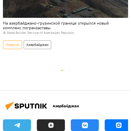
На азербайджано-грузинской границе открылся новый
комплекс погранзаставы
©
State Border Service of Azerbaijan Republic
Новости
Азербайджан
Азербайджан