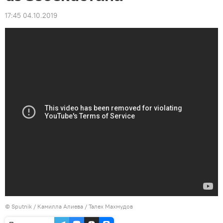
17:45 04.10.2019
©
Sputnik / Камилла Алиева
/ Талех Махмудов