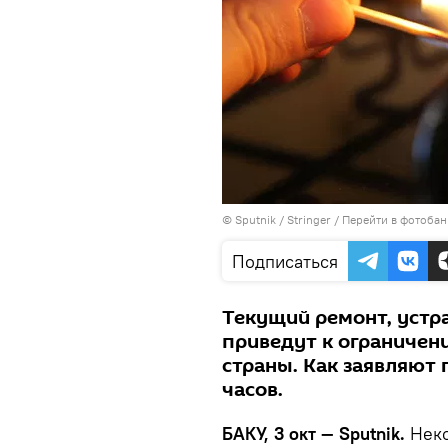
© Sputnik / Stringer
/
Перейти в фотобан
Подписаться
Текущий ремонт, устр
приведут к ограничен
страны. Как заявляют г
часов.
БАКУ, 3 окт — Sputnik.
Неко