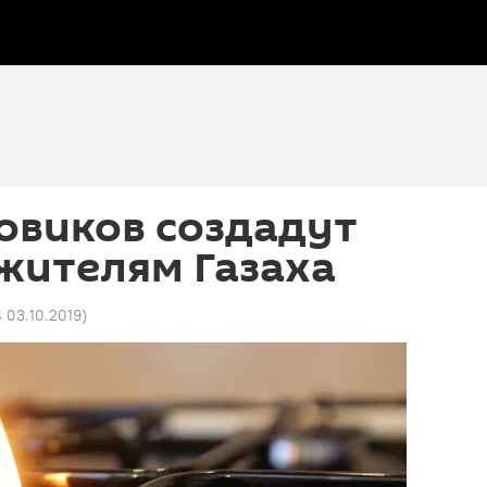
овиков создадут
жителям Газаха
4 03.10.2019
)