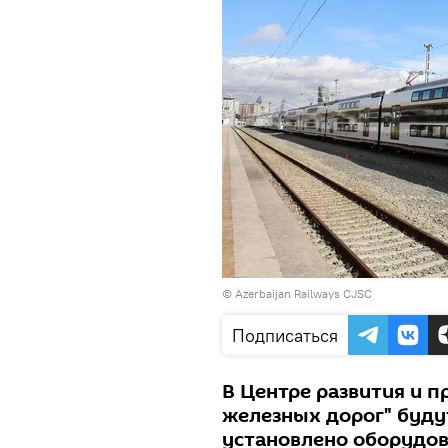
© Azerbaijan Railways CJSC
Подписаться
В Центре развития и 
железных дорог" буду
установлено оборудов