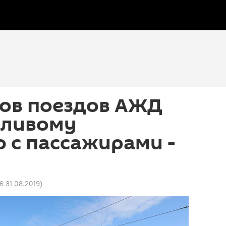
ов поездов АЖД
жливому
 с пассажирами -
6 31.08.2019
)