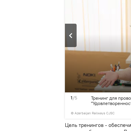
1
/5
 дороге по теме
Тренинг для пров
"Удовлетвореннос
© Azerbaijan Railways CJSC
Цель тренингов - обеспеч