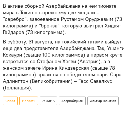
В активе сборной Азербайджана на чемпионате
мира в Токио по-прежнему две медали –
"серебро", завоеванное Рустамом Оруджевым (73
килограмма) и "бронза", которую выиграл Хидаят
Гейдаров (73 килограмма).
В субботу, 31 августа, на токийский татами выйдут
еще два представителя Азербайджана. Так, Ушанги
Кокаури (свыше 100 килограммов) в первом круге
встретится со Стефаном Хегви (Австрия), а в
женском зачете Ирина Киндзерская (свыше 78
килограммов) сразится с победителем пары Сара
Адлингтон (Великобритания) – Тесс Савелкус
(Голландия).
Спорт
Новости
ЖИЗНЬ
Азербайджан
Эльмар Гасымов