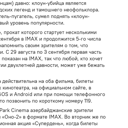
нцам) давно: клоун-убийца является
дских легенд и тамошнего неофольклора.
тель-пугатель, сумел поднять «клоун-
вый уровень популярности.
, прокат которого стартует несколькими
сентября в IMAX и продолжится 5-го числа
напомнить своим зрителям о том, что
. С 29 августа по 3 сентября первая часть
 показан на IMAX, так что любой, кто хочет
тии двухлетней давности, может уже бежать
 действительна на оба фильма, билеты
 кинотеатра, на официальном сайте, в
iOS и Android или при помощи телефонного
то позвонить по короткому номеру 119.
 Park Cinema азербайджанские зрители
 «Оно-2» в формате IMAX. Во вторник же по
ионная акция «Супердень», когда билеты