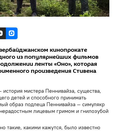
азербайджанском кинопрокате
дного из популярнейших фильмов
родолжении ленты «Оно», которая
оименного произведения Стивена
— история мистера Пеннивайза, существа,
его детей и способного принимать
мый образ подлеца Пеннивайза — симулякр
знерадостным лицевым гримом и гнилозубой
нно такие, какими кажутся, было известно