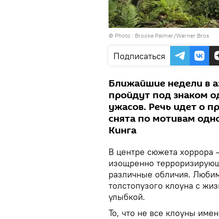
© Photo :
Brooke Palmer/Warner Bros
Подписаться
Ближайшие недели в 
пройдут под знаком о
ужасов. Речь идет о п
снята по мотивам одн
Кинга
В центре сюжета хоррора 
изощренно терроризирующ
различные обличия. Люби
толстопузого клоуна с жи
улыбкой.
То, что не все клоуны име