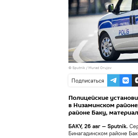
©
Sputnik / Murad Orujov
Подписаться
Полицейские установи
в Низаминском районе,
районе Баку, материа
БАКУ, 26 авг — Sputnik.
Сер
Бинагадинском районе Баку