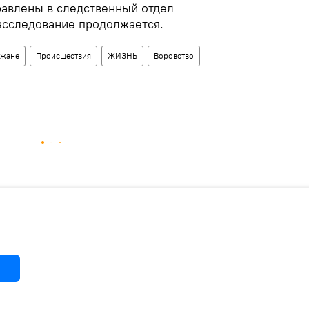
авлены в следственный отдел
асследование продолжается.
джане
Происшествия
ЖИЗНЬ
Воровство