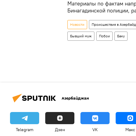
Материалы по фактам напр
Бинагадинской полиции, р
Новости
Происшествия в Азербай
Бывший муж
Побои
Баку
Азербайджан
Telegram
Дзен
VK
Макс