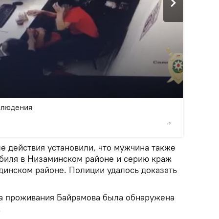
2
/7
блюдения
© © Прес
 действия установили, что мужчина также
биля в Низаминском районе и серию краж
адинском районе. Полиции удалось доказать
та проживания Байрамова была обнаружена
.