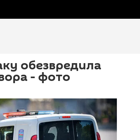
аку обезвредила
вора - фото