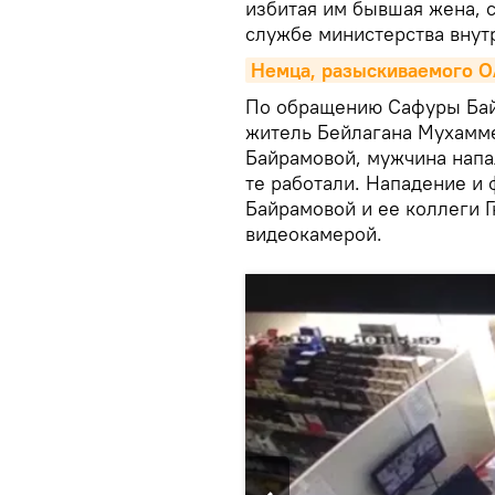
избитая им бывшая жена,
службе министерства внутр
Немца, разыскиваемого О
По обращению Сафуры Бай
житель Бейлагана Мухамме
Байрамовой, мужчина напал
те работали. Нападение и
Байрамовой и ее коллеги 
видеокамерой.