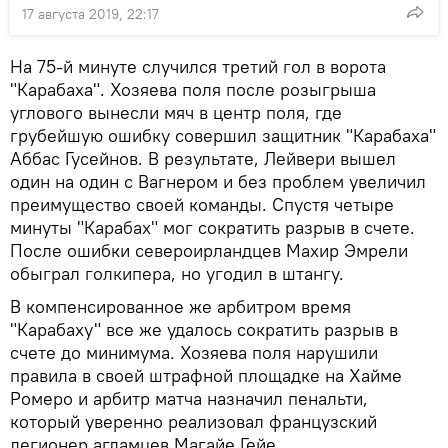
17 августа 2019, 22:17
На 75-й минуте случился третий гол в ворота
"Карабаха". Хозяева поля после розыгрыша
углового вынесли мяч в центр поля, где
грубейшую ошибку совершил защитник "Карабаха"
Аббас Гусейнов. В результате, Лейвери вышел
один на один с Вагнером и без проблем увеличил
преимущество своей команды. Спустя четыре
минуты "Карабах" мог сократить разрыв в счете.
После ошибки североирландцев Махир Эмрели
обыграл голкипера, но угодил в штангу.
В компенсированное же арбитром время
"Карабаху" все же удалось сократить разрыв в
счете до минимума. Хозяева поля нарушили
правила в своей штрафной площадке на Хайме
Ромеро и арбитр матча назначил пенальти,
который уверенно реализовал французский
легионер агдамцев Магайе Гейе.