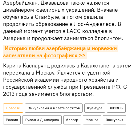
Азербайджан. Джавадова также является
дизайнером ювелирных украшений. Вначале
обучалась в Стамбуле, а потом решила
продолжить образование в Лос-Анджелесе. В
данный момент учится в LACC колледже в
Америке и продолжает заниматься блогингом.
Историю любви азербайджанца и норвежки 
запечатлели на фотографиях >>
Карина Каспарянц родилась в Казахстане, а затем
переехала в Москву. Является студенткой
Российской академии народного хозяйства и
государственной службы при Президенте РФ. С
2013 года занимается блогерством.
Новости
За кулисами и в свете софитов
Культура
ЖИЗНЬ
Россия
Руслана Джавадова
блогер
Москва
Экскурсия