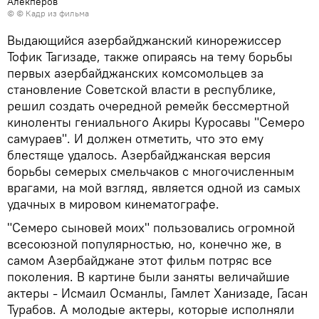
Алекперов
© © Кадр из фильма
Выдающийся азербайджанский кинорежиссер
Тофик Тагизаде, также опираясь на тему борьбы
первых азербайджанских комсомольцев за
становление Советской власти в республике,
решил создать очередной ремейк бессмертной
киноленты гениального Акиры Куросавы "Семеро
самураев". И должен отметить, что это ему
блестяще удалось. Азербайджанская версия
борьбы семерых смельчаков с многочисленным
врагами, на мой взгляд, является одной из самых
удачных в мировом кинематографе.
"Семеро сыновей моих" пользовались огромной
всесоюзной популярностью, но, конечно же, в
самом Азербайджане этот фильм потряс все
поколения. В картине были заняты величайшие
актеры - Исмаил Османлы, Гамлет Ханизаде, Гасан
Турабов. А молодые актеры, которые исполняли