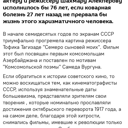
актеру и режиссеру Шахмару Алекперову
исполнилось бы 76 лет, если коварная
болезнь 27 лет назад не прервала бы
жизнь этого харизматичного человека.
В начале семидесятых годов по экранам СССР
триумфально прогремела картина режиссера
Тофика Тагизаде "Семеро сыновей моих". Фильм
этот был посвящен первым комсомольцам
Азербайджана и поставлен по мотивам
"Комсомольской поэмы" Самеда Вургуна.
Если обратиться к истории советского кино, то
можно восхищаться тем, как кинематографисты
СССР, используя знаменательные даты
большевизма, представляли зрителям свои
творения , которые номинально прославляли
достижения октябрьского переворота 1917 года, а
на самом деле, благодаря этой хитрости,
снимались фильмы, имевшие к революции только