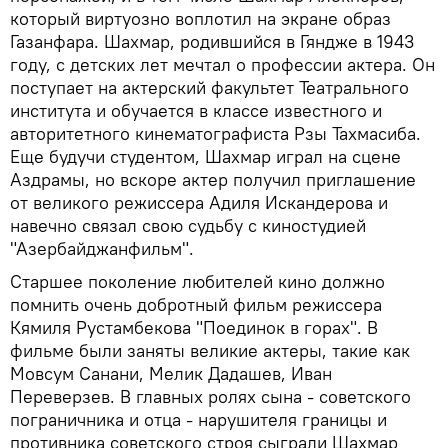
который виртуозно воплотил на экране образ
Газанфара. Шахмар, родившийся в Гяндже в 1943
году, с детских лет мечтал о профессии актера. Он
поступает на актерский факультет Театрального
института и обучается в классе известного и
авторитетного кинематографиста Рзы Тахмасиба.
Еще будучи студентом, Шахмар играл на сцене
Аздрамы, но вскоре актер получил приглашение
от великого режиссера Адиля Искандерова и
навечно связал свою судьбу с киностудией
"Азербайджанфильм".
Старшее поколение любителей кино должно
помнить очень добротный фильм режиссера
Кямиля Рустамбекова "Поединок в горах". В
фильме были заняты великие актеры, такие как
Мовсум Санани, Мелик Дадашев, Иван
Переверзев. В главных ролях сына - советского
пограничника и отца - нарушителя границы и
противника советского строя сыграли Шахмар