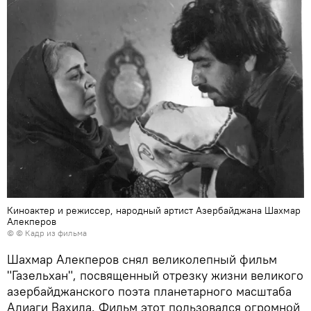
Киноактер и режиссер, народный артист Азербайджана Шахмар
Алекперов
© © Кадр из фильма
Шахмар Алекперов снял великолепный фильм
"Газельхан", посвященный отрезку жизни великого
азербайджанского поэта планетарного масштаба
Алиаги Вахида. Фильм этот пользовался огромной