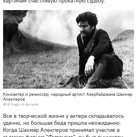
картинам счастливую прокатную судьбу.
Киноактер и режиссер, народный артист Азербайджана Шахмар
Алекперов
© © Кадр из фильма
Все в творческой жизни у актера складывалось
удачно, но большая беда пришла неожиданно.
Когда Шахмар Алекперов принимал участие в
съемках фильма "Фирангиз", он был вынужден